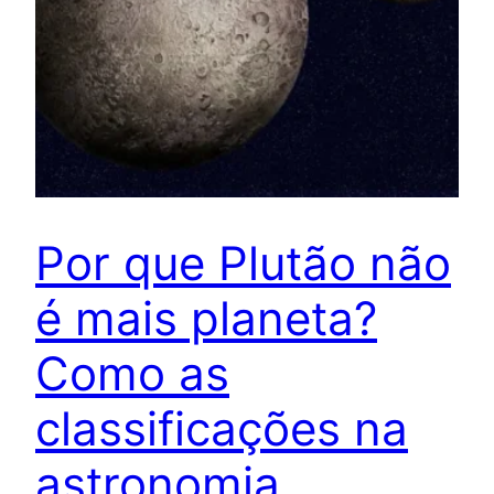
Por que Plutão não
é mais planeta?
Como as
classificações na
astronomia