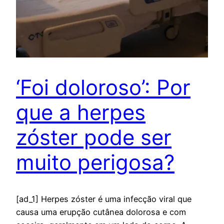
‘Foi doloroso’: Por
que a herpes
zóster pode ser
muito perigosa?
[ad_1] Herpes zóster é uma infecção viral que
causa uma erupção cutânea dolorosa e com