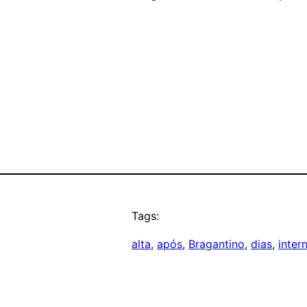
Tags:
alta
, 
após
, 
Bragantino
, 
dias
, 
inter