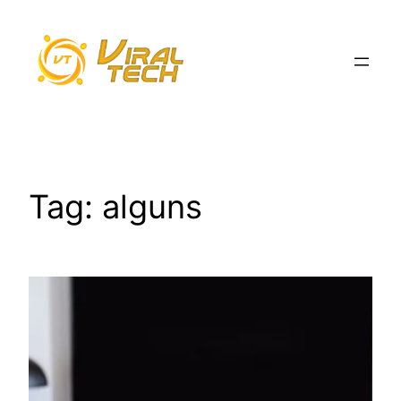
Pular
para
o
conteúdo
Tag:
alguns