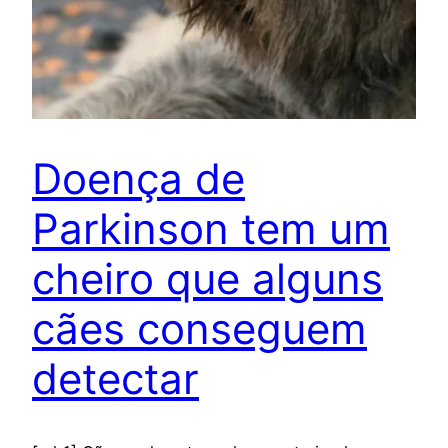
Doença de
Parkinson tem um
cheiro que alguns
cães conseguem
detectar