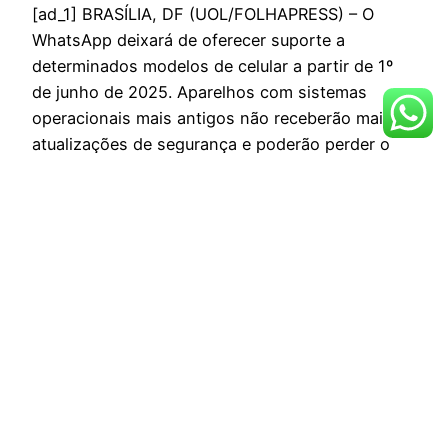
[ad_1] BRASÍLIA, DF (UOL/FOLHAPRESS) – O
WhatsApp deixará de oferecer suporte a
determinados modelos de celular a partir de 1º
de junho de 2025. Aparelhos com sistemas
operacionais mais antigos não receberão mais
atualizações de segurança e poderão perder o
acesso ao aplicativo. A lista inclui smartphones
com Android 5.0 ou inferior, iPhones com iOS…
maio 29, 2025