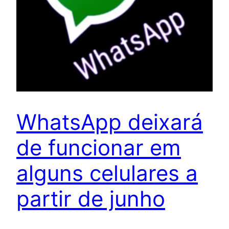
WhatsApp deixará
de funcionar em
alguns celulares a
partir de junho