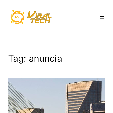
Pular
para
o
conteúdo
Tag:
anuncia