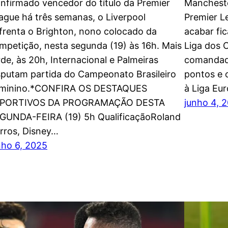
nfirmado vencedor do título da Premier
Mancheste
ague há três semanas, o Liverpool
Premier L
frenta o Brighton, nono colocado da
acabar fi
mpetição, nesta segunda (19) às 16h. Mais
Liga dos 
rde, às 20h, Internacional e Palmeiras
comandad
sputam partida do Campeonato Brasileiro
pontos e 
minino.*CONFIRA OS DESTAQUES
à Liga Eur
PORTIVOS DA PROGRAMAÇÃO DESTA
junho 4, 
GUNDA-FEIRA (19) 5h QualificaçãoRoland
rros, Disney…
nho 6, 2025