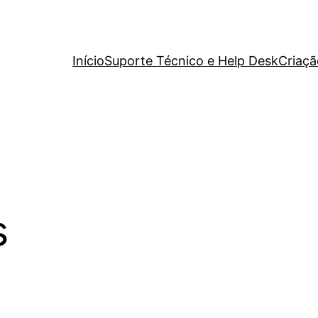
Início
Suporte Técnico e Help Desk
Criaçã
s