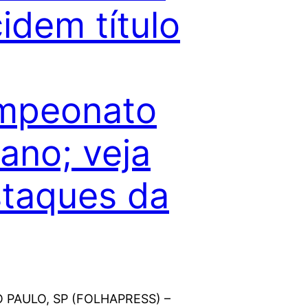
idem título
mpeonato
liano; veja
taques da
O PAULO, SP (FOLHAPRESS) –