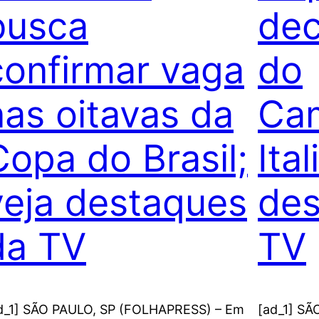
busca
dec
confirmar vaga
do
nas oitavas da
Ca
Copa do Brasil;
Ita
veja destaques
des
da TV
TV
d_1] SÃO PAULO, SP (FOLHAPRESS) – Em
[ad_1] SÃ