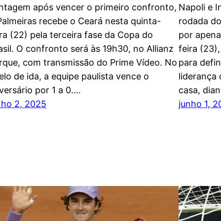
ntagem após vencer o primeiro confronto,
Napoli e I
Palmeiras recebe o Ceará nesta quinta-
rodada do
ira (22) pela terceira fase da Copa do
por apena
asil. O confronto será às 19h30, no Allianz
feira (23
rque, com transmissão do Prime Vídeo. No
para defi
elo de ida, a equipe paulista vence o
liderança 
versário por 1 a 0.…
casa, dian
nho 2, 2025
junho 1, 