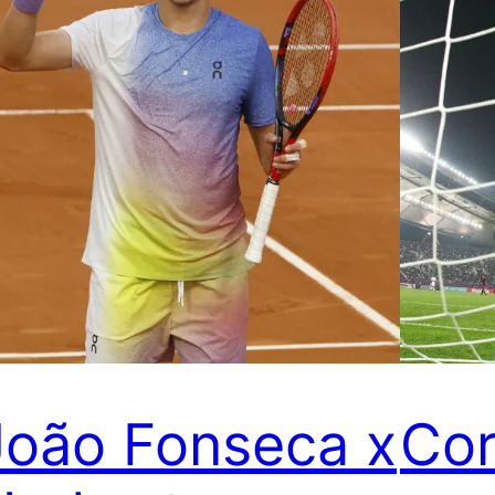
João Fonseca x
Cor