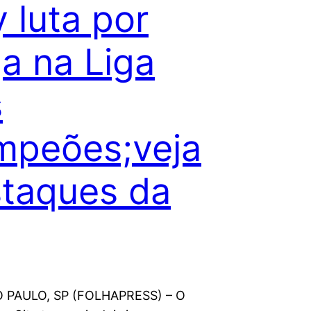
y luta por
a na Liga
s
mpeões;veja
taques da
O PAULO, SP (FOLHAPRESS) – O