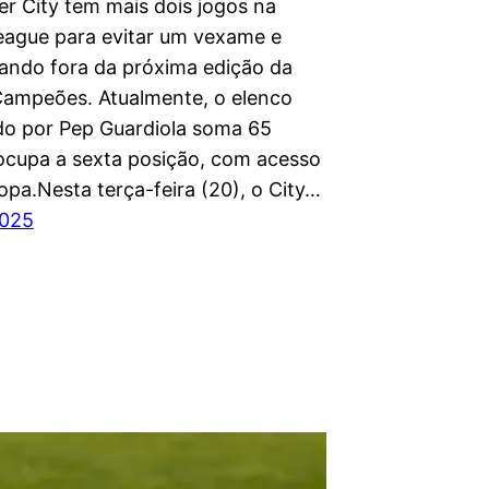
r City tem mais dois jogos na
eague para evitar um vexame e
cando fora da próxima edição da
Campeões. Atualmente, o elenco
o por Pep Guardiola soma 65
ocupa a sexta posição, com acesso
opa.Nesta terça-feira (20), o City…
2025