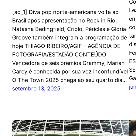
Co
Le
[ad_1] Diva pop norte-americana volta ao
en
Brasil após apresentação no Rock in Rio;
co
Natasha Bedingfield, Criolo, Péricles e Gloria
ta
Groove também integram a programação de
di
hoje THIAGO RIBEIRO/AGIF – AGÊNCIA DE
Fe
FOTOGRAFIA/ESTADÃO CONTEÚDO
ES
Vencedora de seis prêmios Grammy, Mariah
SE
Carey é conhecida por sua voz inconfundível
Ga
O The Town 2025 chega ao seu quarto dia…
ju
setembro 13, 2025