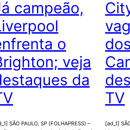
Já campeão,
Cit
Liverpool
vag
enfrenta o
do
Brighton; veja
Ca
destaques da
des
TV
TV
d_1] SÃO PAULO, SP (FOLHAPRESS) –
[ad_1] SÃ