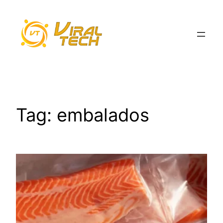
Pular
para
o
conteúdo
Tag:
embalados