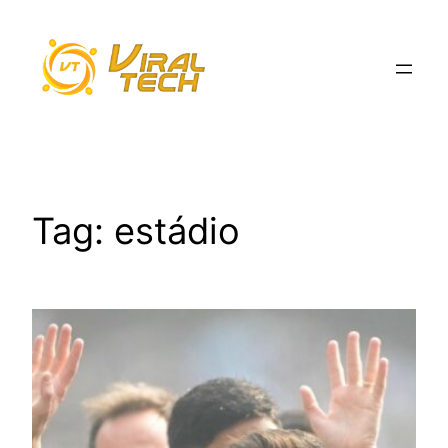
Pular
para
o
conteúdo
Tag:
estádio