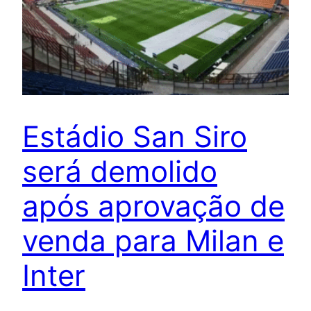
Estádio San Siro
será demolido
após aprovação de
venda para Milan e
Inter