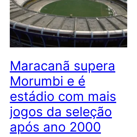
Maracanã supera
Morumbi e é
estádio com mais
jogos da seleção
após ano 2000