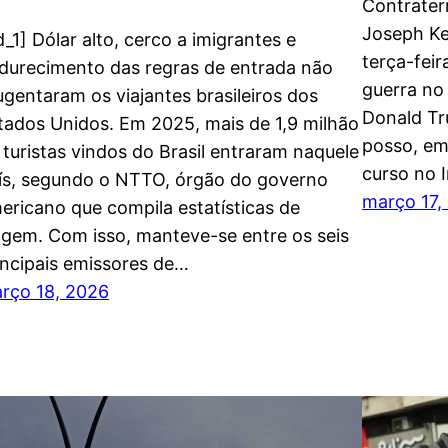
Contrater
Joseph Ke
d_1] Dólar alto, cerco a imigrantes e
terça-fei
durecimento das regras de entrada não
guerra no
ugentaram os viajantes brasileiros dos
Donald Tr
tados Unidos. Em 2025, mais de 1,9 milhão
posso, em
 turistas vindos do Brasil entraram naquele
curso no 
ís, segundo o NTTO, órgão do governo
março 17,
ericano que compila estatísticas de
agem. Com isso, manteve-se entre os seis
incipais emissores de…
rço 18, 2026