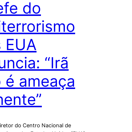
fe do
iterrorismo
s EUA
uncia: “Irã
 é ameaça
nente”
diretor do Centro Nacional de