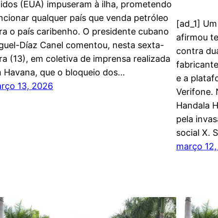
idos (EUA) impuseram à ilha, prometendo
ncionar qualquer país que venda petróleo
[ad_1] Um
ra o país caribenho. O presidente cubano
afirmou te
guel-Díaz Canel comentou, nesta sexta-
contra du
ira (13), em coletiva de imprensa realizada
fabricant
 Havana, que o bloqueio dos…
e a plata
rço 13, 2026
Verifone.
Handala H
pela inva
social X.
março 12,