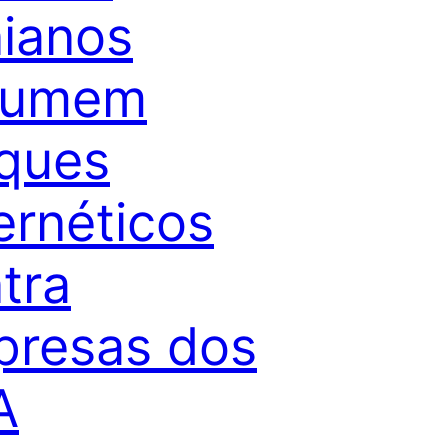
nianos
sumem
ques
ernéticos
tra
resas dos
A