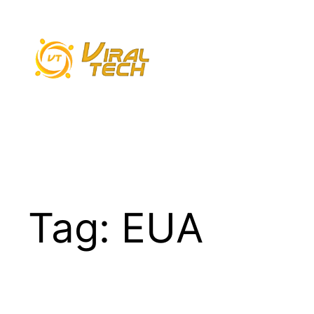
Pular
para
o
conteúdo
Tag:
EUA