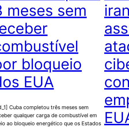
3 meses sem
ira
receber
as
combustível
ata
por bloqueio
cib
dos EUA
con
emp
d_1] Cuba completou três meses sem
EU
ceber qualquer carga de combustível em
io ao bloqueio energético que os Estados