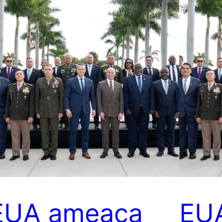
EUA ameaça
EUA