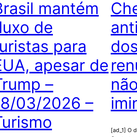
Brasil mantém
Che
fluxo de
ant
turistas para
do
EUA, apesar de
ren
Trump –
não
18/03/2026 –
imi
Turismo
[ad_1] O 