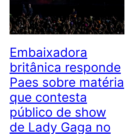
Embaixadora
britânica responde
Paes sobre matéria
que contesta
público de show
de Lady Gaga no