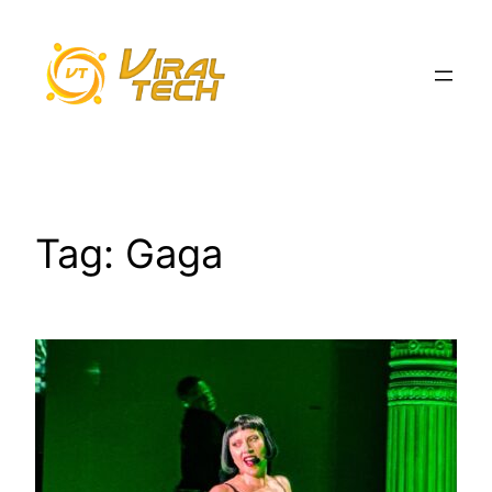
Pular
para
o
conteúdo
Tag:
Gaga