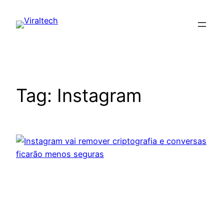
Pular
para
o
conteúdo
Tag:
Instagram