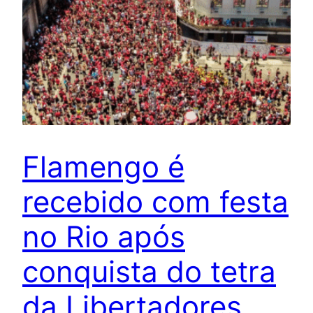
Flamengo é
recebido com festa
no Rio após
conquista do tetra
da Libertadores