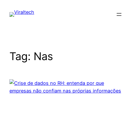
Pular
para
o
conteúdo
Tag:
Nas