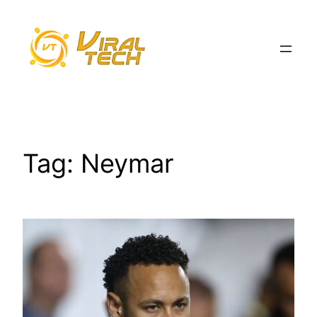
Pular
para
o
conteúdo
Tag:
Neymar