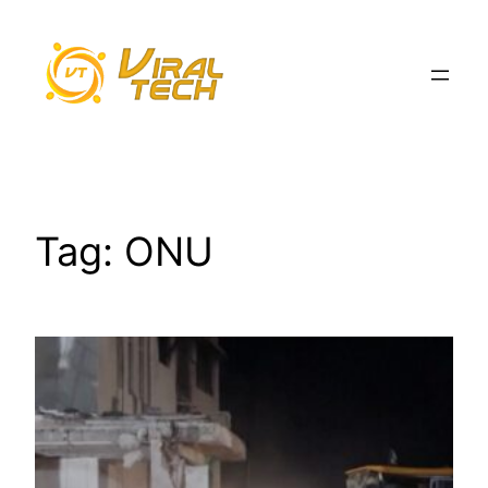
Pular
para
o
conteúdo
Tag:
ONU