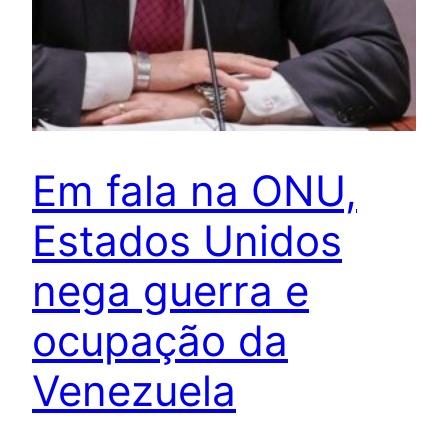
Em fala na ONU,
Estados Unidos
nega guerra e
ocupação da
Venezuela