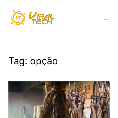
Pular
para
o
conteúdo
Tag:
opção