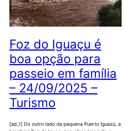
Foz do Iguaçu é
boa opção para
passeio em família
– 24/09/2025 –
Turismo
[ad_1] Do outro lado da pequena Puerto Iguazú, a