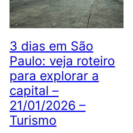
3 dias em São
Paulo: veja roteiro
para explorar a
capital –
21/01/2026 –
Turismo