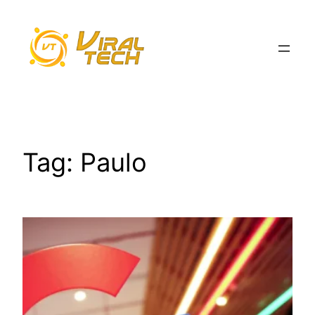
Pular
para
o
conteúdo
Tag:
Paulo