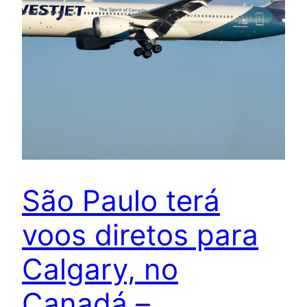
São Paulo terá
voos diretos para
Calgary, no
Canadá –