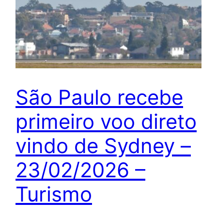
São Paulo recebe
primeiro voo direto
vindo de Sydney –
23/02/2026 –
Turismo