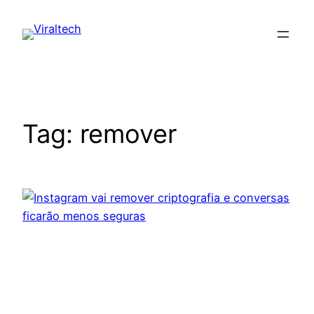
Pular
para
o
conteúdo
Tag:
remover