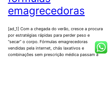
emagrecedoras
[ad_1] Com a chegada do verão, cresce a procura
por estratégias rápidas para perder peso e
“secar” o corpo. Fórmulas emagrecedoras
vendidas pela internet, chás laxativos e
combinações sem prescrição médica passam a
circular com promessas de resultados quase
imediatos. Por trás dessas promessas, no
entanto, existem riscos importantes à saúde, que
podem afetar diferentes…
dezembro 18, 2025