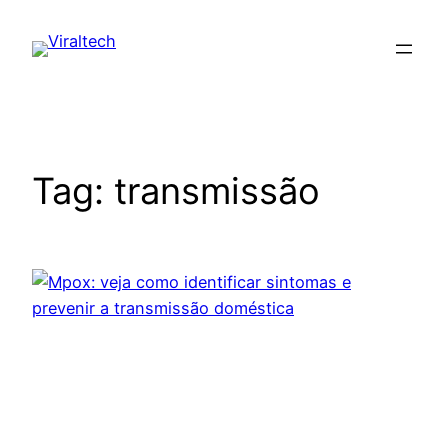
Pular
para
o
conteúdo
Tag:
transmissão