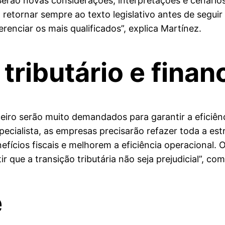
“Serão novas considerações, interpretações e cenári
 retornar sempre ao texto legislativo antes de segui
erenciar os mais qualificados”, explica Martínez.
tributário e finan
nceiro serão muito demandados para garantir a eficiê
ecialista, as empresas precisarão refazer toda a est
fícios fiscais e melhorem a eficiência operacional. 
que a transição tributária não seja prejudicial”, co
e