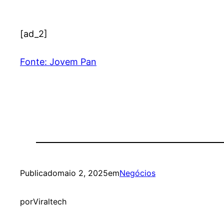
[ad_2]
Fonte: Jovem Pan
Publicado
maio 2, 2025
em
Negócios
por
Viraltech