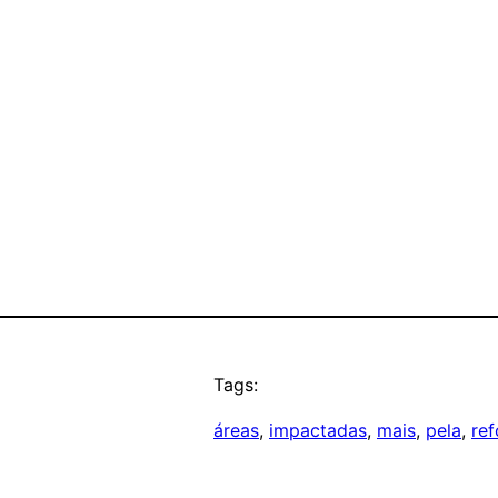
Tags:
áreas
, 
impactadas
, 
mais
, 
pela
, 
re