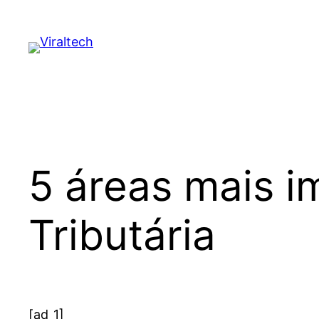
Pular
para
o
conteúdo
5 áreas mais 
Tributária
[ad_1]