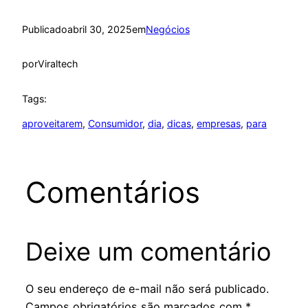
Publicado
abril 30, 2025
em
Negócios
por
Viraltech
Tags:
aproveitarem
, 
Consumidor
, 
dia
, 
dicas
, 
empresas
, 
para
Comentários
Deixe um comentário
O seu endereço de e-mail não será publicado.
Campos obrigatórios são marcados com
*