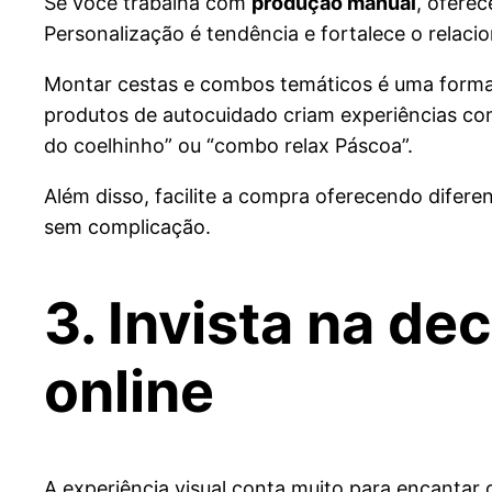
Se você trabalha com
produção manual
, ofere
Personalização é tendência e fortalece o relaci
Montar cestas e combos temáticos é uma forma e
produtos de autocuidado criam experiências com
do coelhinho” ou “combo relax Páscoa”.
Além disso, facilite a compra oferecendo difere
sem complicação.
3. Invista na de
online
A experiência visual conta muito para encantar