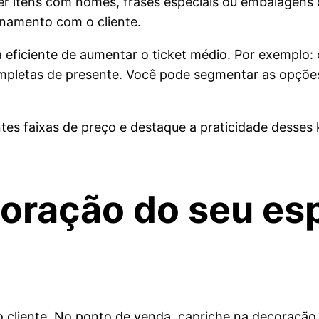
cer itens com nomes, frases especiais ou embalagens 
onamento com o cliente.
ficiente de aumentar o ticket médio. Por exemplo: 
pletas de presente. Você pode segmentar as opções, 
ntes faixas de preço e destaque a praticidade desses 
coração do seu es
 o cliente. No ponto de venda, capriche na decoração