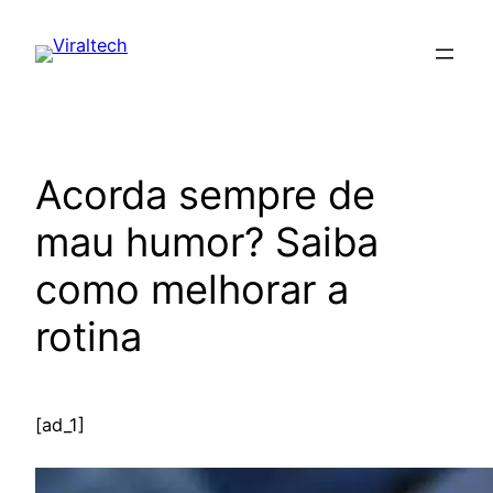
Pular
para
o
conteúdo
Acorda sempre de
mau humor? Saiba
como melhorar a
rotina
[ad_1]