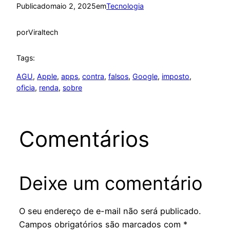
Publicado
maio 2, 2025
em
Tecnologia
por
Viraltech
Tags:
AGU
, 
Apple
, 
apps
, 
contra
, 
falsos
, 
Google
, 
imposto
, 
oficia
, 
renda
, 
sobre
Comentários
Deixe um comentário
O seu endereço de e-mail não será publicado.
Campos obrigatórios são marcados com
*