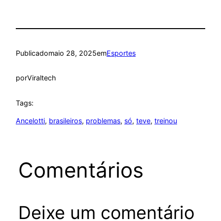
Publicado
maio 28, 2025
em
Esportes
por
Viraltech
Tags:
Ancelotti
, 
brasileiros
, 
problemas
, 
só
, 
teve
, 
treinou
Comentários
Deixe um comentário