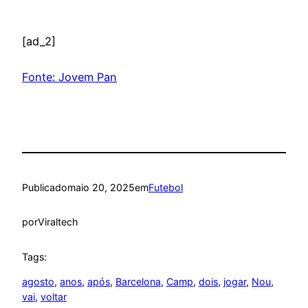
[ad_2]
Fonte: Jovem Pan
Publicado
maio 20, 2025
em
Futebol
por
Viraltech
Tags:
agosto
, 
anos
, 
após
, 
Barcelona
, 
Camp
, 
dois
, 
jogar
, 
Nou
, 
vai
, 
voltar