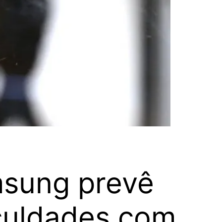
msung prevê
iculdades com