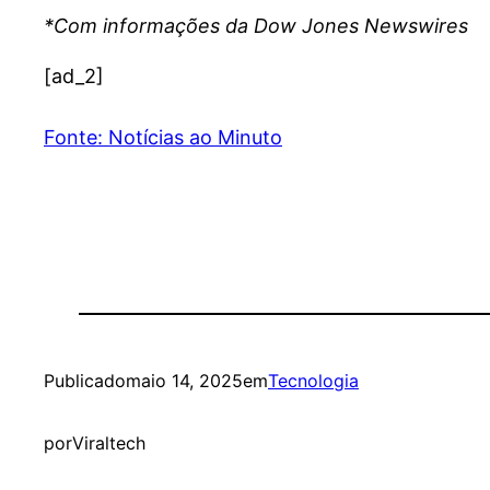
*Com informações da Dow Jones Newswires
[ad_2]
Fonte: Notícias ao Minuto
Publicado
maio 14, 2025
em
Tecnologia
por
Viraltech