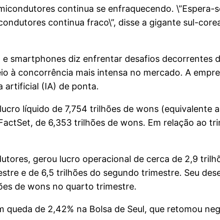
emicondutores continua se enfraquecendo. \”Espera-se
icondutores continua fraco\”, disse a gigante sul-c
a e smartphones diz enfrentar desafios decorrentes 
meio à concorrência mais intensa no mercado. A emp
artificial (IA) de ponta.
ucro líquido de 7,754 trilhões de wons (equivalente 
FactSet, de 6,353 trilhões de wons. Em relação ao tr
utores, gerou lucro operacional de cerca de 2,9 tri
estre e de 6,5 trilhões do segundo trimestre. Seu d
hões de wons no quarto trimestre.
 queda de 2,42% na Bolsa de Seul, que retomou negó