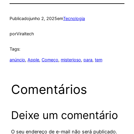
Publicado
junho 2, 2025
em
Tecnologia
por
Viraltech
Tags:
anúncio
, 
Apple
, 
Começo
, 
misterioso
, 
para
, 
tem
Comentários
Deixe um comentário
O seu endereço de e-mail não será publicado.