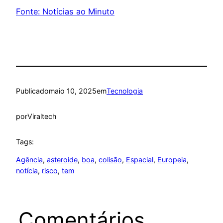
Fonte: Notícias ao Minuto
Publicado
maio 10, 2025
em
Tecnologia
por
Viraltech
Tags:
Agência
, 
asteroide
, 
boa
, 
colisão
, 
Espacial
, 
Europeia
, 
notícia
, 
risco
, 
tem
Comentários