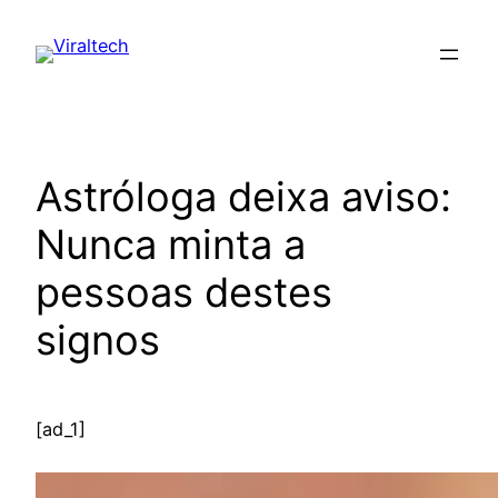
Pular
para
o
conteúdo
Astróloga deixa aviso:
Nunca minta a
pessoas destes
signos
[ad_1]