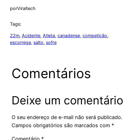
por
Viraltech
Tags:
22m
, 
Acidente
, 
Atleta
, 
canadense
, 
competição
, 
escorrega
, 
salto
, 
sofre
Comentários
Deixe um comentário
O seu endereço de e-mail não será publicado.
Campos obrigatórios são marcados com
*
Comentário
*