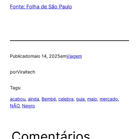
Fonte: Folha de São Paulo
Publicado
maio 14, 2025
em
Viagem
por
Viraltech
Tags:
acabou
, 
ainda
, 
Bembé
, 
celebra
, 
guia
, 
maio
, 
mercado
, 
NÃO
, 
Negro
Comentários