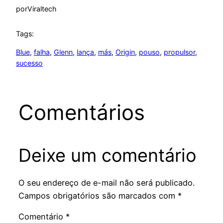
por
Viraltech
Tags:
Blue
, 
falha
, 
Glenn
, 
lança
, 
más
, 
Origin
, 
pouso
, 
propulsor
, 
sucesso
Comentários
Deixe um comentário
O seu endereço de e-mail não será publicado.
Campos obrigatórios são marcados com
*
Comentário
*