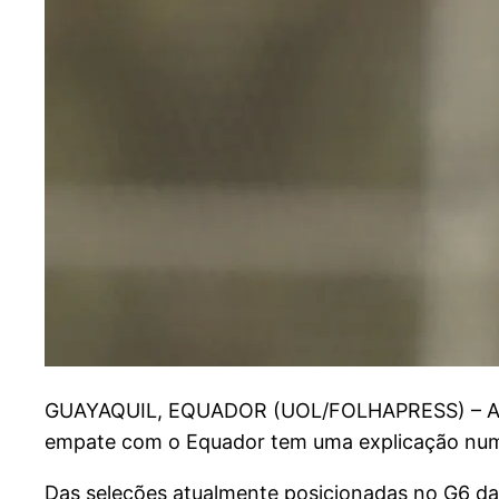
G
UAYAQUIL, EQUADOR (UOL/FOLHAPRESS) – A come
empate com o Equador tem uma explicação num
Das seleções atualmente posicionadas no G6 das