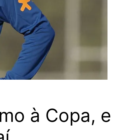
umo à Copa, e
aí