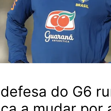
r defesa do G6 r
ça a mudar por 