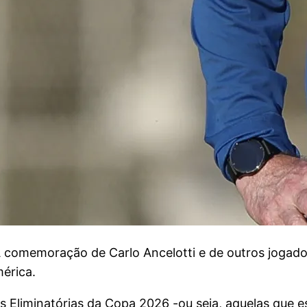
moração de Carlo Ancelotti e de outros jogadores
érica.
 Eliminatórias da Copa 2026 -ou seja, aquelas que es