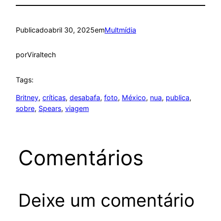
Publicado
abril 30, 2025
em
Multmídia
por
Viraltech
Tags:
Britney
, 
críticas
, 
desabafa
, 
foto
, 
México
, 
nua
, 
publica
, 
sobre
, 
Spears
, 
viagem
Comentários
Deixe um comentário