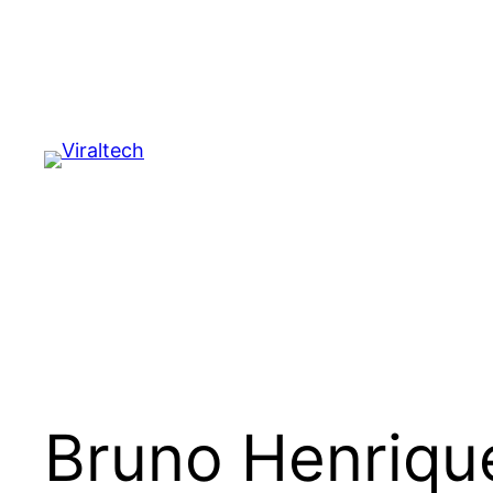
Pular
para
o
conteúdo
Bruno Henrique