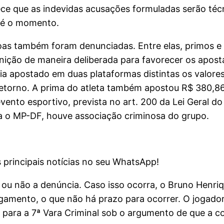
arece que as indevidas acusações formuladas serão té
até o momento.
as também foram denunciadas. Entre elas, primos e o
unição de maneira deliberada para favorecer os apo
ria apostado em duas plataformas distintas os valore
retorno. A prima do atleta também apostou R$ 380,8
nto esportivo, prevista no art. 200 da Lei Geral do 
ra o MP-DF, houve associação criminosa do grupo.
 principais notícias no seu WhatsApp!
ar ou não a denúncia. Caso isso ocorra, o Bruno Henr
julgamento, o que não há prazo para ocorrer. O jogad
o para a 7ª Vara Criminal sob o argumento de que a c