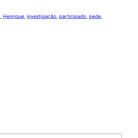
a
, 
Henrique
, 
investigação
, 
participado
, 
pede
, 