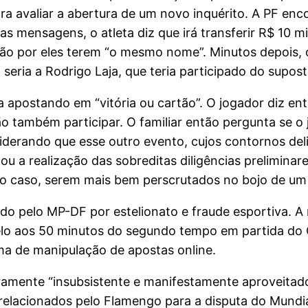
ara avaliar a abertura de um novo inquérito. A PF e
 mensagens, o atleta diz que irá transferir R$ 10 mi
ção por eles terem “o mesmo nome”. Minutos depois,
 seria a Rodrigo Laja, que teria participado do supo
 apostando em “vitória ou cartão”. O jogador diz entã
o também participar. O familiar então pergunta se o 
nsiderando que esse outro evento, cujos contornos de
u a realização das sobreditas diligências preliminar
 o caso, serem mais bem perscrutados no bojo de um i
ado pelo MP-DF por estelionato e fraude esportiva.
lo aos 50 minutos do segundo tempo em partida do 
ma de manipulação de apostas online.
iramente “insubsistente e manifestamente aproveitad
relacionados pelo Flamengo para a disputa do Mundi