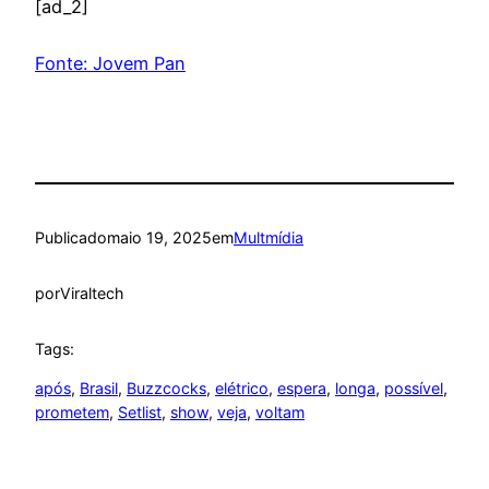
[ad_2]
Fonte: Jovem Pan
Publicado
maio 19, 2025
em
Multmídia
por
Viraltech
Tags:
após
, 
Brasil
, 
Buzzcocks
, 
elétrico
, 
espera
, 
longa
, 
possível
, 
prometem
, 
Setlist
, 
show
, 
veja
, 
voltam