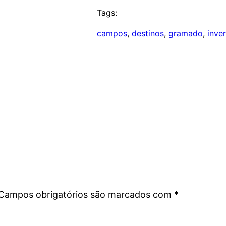
Tags:
campos
, 
destinos
, 
gramado
, 
inve
Campos obrigatórios são marcados com
*