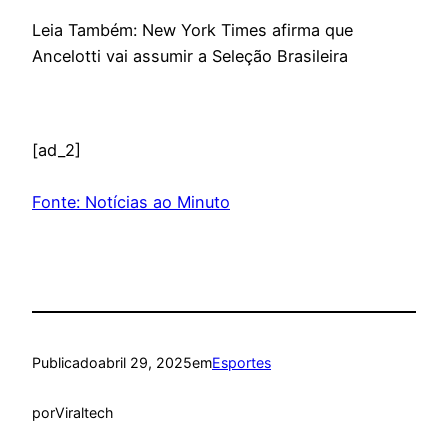
Leia Também: New York Times afirma que
Ancelotti vai assumir a Seleção Brasileira
[ad_2]
Fonte: Notícias ao Minuto
Publicado
abril 29, 2025
em
Esportes
por
Viraltech