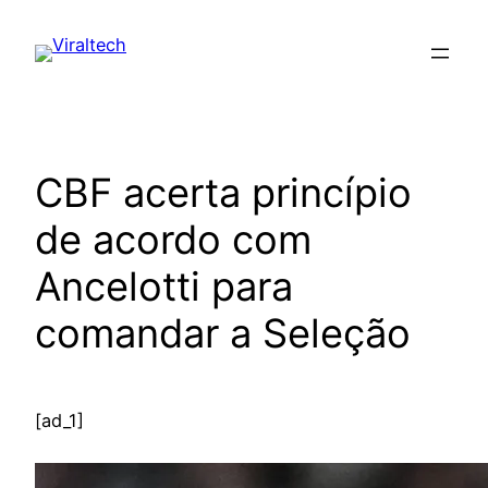
Pular
para
o
conteúdo
CBF acerta princípio
de acordo com
Ancelotti para
comandar a Seleção
[ad_1]