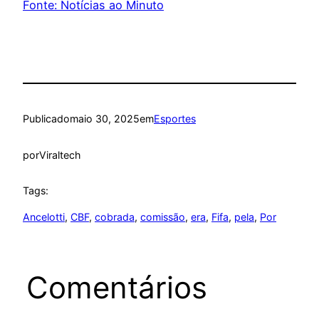
Fonte: Notícias ao Minuto
Publicado
maio 30, 2025
em
Esportes
por
Viraltech
Tags:
Ancelotti
, 
CBF
, 
cobrada
, 
comissão
, 
era
, 
Fifa
, 
pela
, 
Por
Comentários