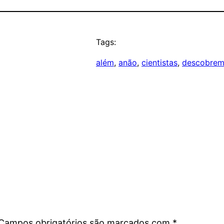
Tags:
além
, 
anão
, 
cientistas
, 
descobre
Campos obrigatórios são marcados com
*