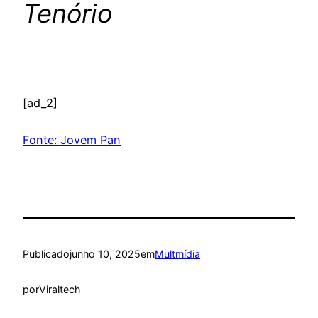
Tenório
[ad_2]
Fonte: Jovem Pan
Publicado
junho 10, 2025
em
Multmídia
por
Viraltech