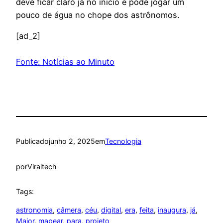
deve ficar claro já no início e pode jogar um
pouco de água no chope dos astrônomos.
[ad_2]
Fonte: Notícias ao Minuto
Publicado
junho 2, 2025
em
Tecnologia
por
Viraltech
Tags:
astronomia
, 
câmera
, 
céu
, 
digital
, 
era
, 
feita
, 
inaugura
, 
já
, 
Maior
, 
mapear
, 
para
, 
projeto