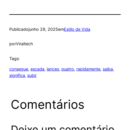
Publicado
junho 29, 2025
em
Estilo de Vida
por
Viraltech
Tags:
consegue
, 
escada
, 
lances
, 
quatro
, 
rapidamente
, 
saiba
, 
significa
, 
subir
Comentários
Deixe um comentário