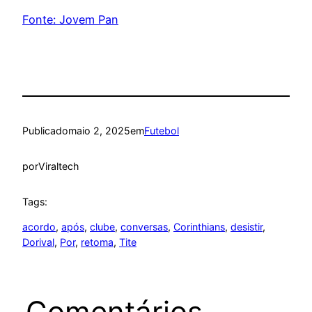
Fonte: Jovem Pan
Publicado
maio 2, 2025
em
Futebol
por
Viraltech
Tags:
acordo
, 
após
, 
clube
, 
conversas
, 
Corinthians
, 
desistir
, 
Dorival
, 
Por
, 
retoma
, 
Tite
Comentários