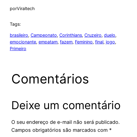
por
Viraltech
Tags:
brasileiro
, 
Campeonato
, 
Corinthians
, 
Cruzeiro
, 
duelo
, 
emocionante
, 
empatam
, 
fazem
, 
Feminino
, 
final
, 
jogo
, 
Primeiro
Comentários
Deixe um comentário
O seu endereço de e-mail não será publicado.
Campos obrigatórios são marcados com
*