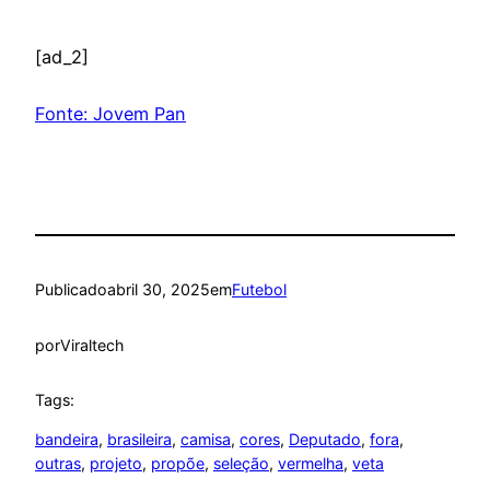
[ad_2]
Fonte: Jovem Pan
Publicado
abril 30, 2025
em
Futebol
por
Viraltech
Tags:
bandeira
, 
brasileira
, 
camisa
, 
cores
, 
Deputado
, 
fora
, 
outras
, 
projeto
, 
propõe
, 
seleção
, 
vermelha
, 
veta