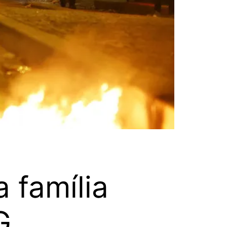
 família
G