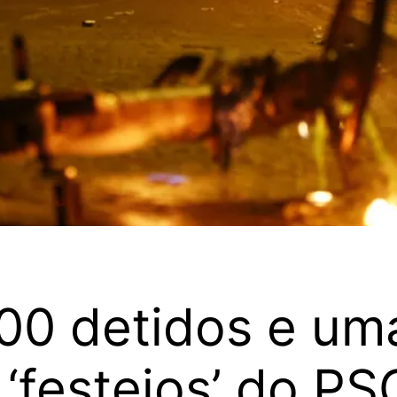
00 detidos e uma
 ‘festejos’ do PS