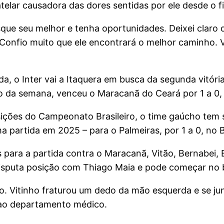
telar causadora das dores sentidas por ele desde o f
ue seu melhor e tenha oportunidades. Deixei claro 
nfio muito que ele encontrará o melhor caminho. V
, o Inter vai a Itaquera em busca da segunda vitória
 da semana, venceu o Maracanã do Ceará por 1 a 0, 
sições do Campeonato Brasileiro, o time gaúcho tem
partida em 2025 – para o Palmeiras, por 1 a 0, no B
 para a partida contra o Maracanã, Vitão, Bernabei, 
 disputa posição com Thiago Maia e pode começar no
o. Vitinho fraturou um dedo da mão esquerda e se j
 ao departamento médico.