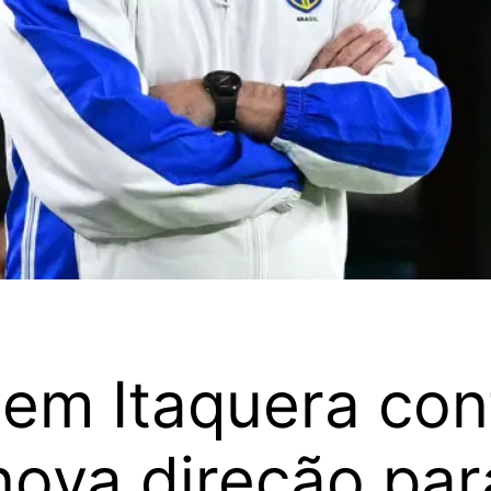
 em Itaquera cont
nova direção par