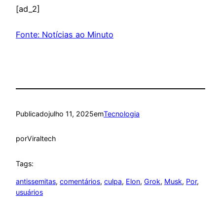
[ad_2]
Fonte: Notícias ao Minuto
Publicado
julho 11, 2025
em
Tecnologia
por
Viraltech
Tags:
antissemitas
, 
comentários
, 
culpa
, 
Elon
, 
Grok
, 
Musk
, 
Por
, 
usuários